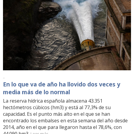
..
En lo que va de año ha llovido dos veces y
media más de lo normal
La reserva hídrica española almacena 43.351
hectómetros cúbicos (hm3) y está al 77,3% de su
capacidad. Es el punto más alto en el que se han
encontrado los embalses en esta semana del año desde
2014, año en el que para llegaron hasta el 78,6%, con
44.090 hm3.
Leer más...