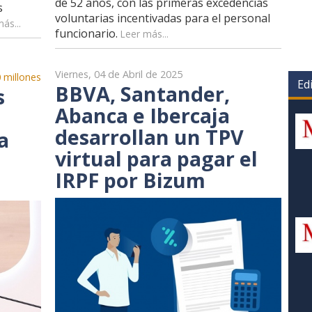
de 52 años, con las primeras excedencias
s
voluntarias incentivadas para el personal
ás...
funcionario.
Leer más...
Viernes, 04 de Abril de 2025
 millones
Edi
BBVA, Santander,
s
Abanca e Ibercaja
desarrollan un TPV
a
virtual para pagar el
IRPF por Bizum