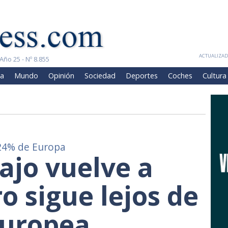
ACTUALIZADA
Año 25 - Nº 8.855
a
Mundo
Opinión
Sociedad
Deportes
Coches
Cultura
l 24% de Europa
bajo vuelve a
ro sigue lejos de
europea