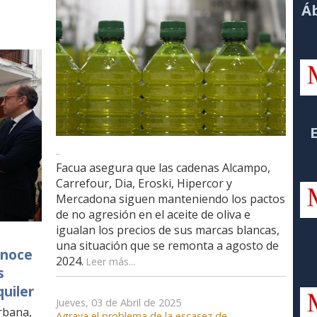
Áb
..
Facua asegura que las cadenas Alcampo,
Carrefour, Dia, Eroski, Hipercor y
Mercadona siguen manteniendo los pactos
de no agresión en el aceite de oliva e
igualan los precios de sus marcas blancas,
una situación que se remonta a agosto de
onoce
2024.
Leer más...
s
quiler
Jueves, 03 de Abril de 2025
rbana,
Agrava el problema de la escasez de