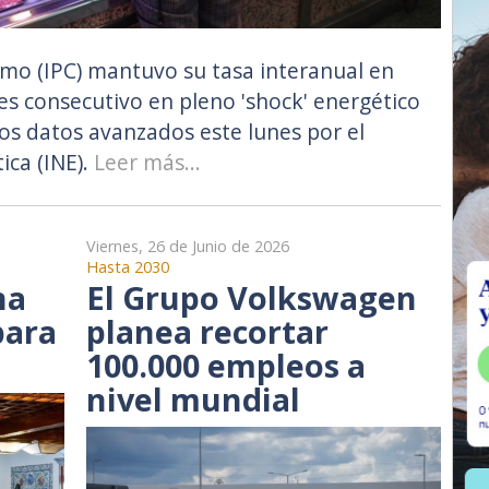
umo (IPC) mantuvo su tasa interanual en
es consecutivo en pleno 'shock' energético
los datos avanzados este lunes por el
ica (INE).
Leer más...
Viernes, 26 de Junio de 2026
Hasta 2030
na
El Grupo Volkswagen
para
planea recortar
100.000 empleos a
nivel mundial