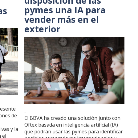
disposición de las
pymes una IA para
as
vender más en el
exterior
resente
..
lones de
El BBVA ha creado una solución junto con
a
Oftex basada en inteligencia artificial (IA)
vas y la
que podrán usar las pymes para identificar
 el