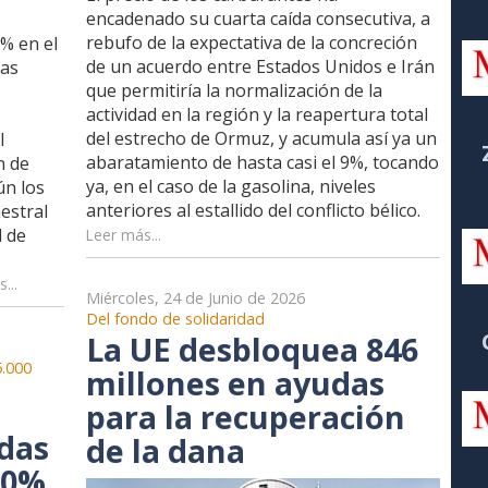
encadenado su cuarta caída consecutiva, a
rebufo de la expectativa de la concreción
% en el
de un acuerdo entre Estados Unidos e Irán
mas
que permitiría la normalización de la
,
actividad en la región y la reapertura total
del estrecho de Ormuz, y acumula así ya un
l
abaratamiento de hasta casi el 9%, tocando
n de
ya, en el caso de la gasolina, niveles
ún los
anteriores al estallido del conflicto bélico.
estral
l de
Leer más...
...
Miércoles, 24 de Junio de 2026
Del fondo de solidaridad
La UE desbloquea 846
5.000
millones en ayudas
para la recuperación
das
de la dana
20%