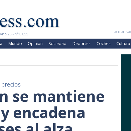
ACTUALIZADA
Año 25 - Nº 8.855
a
Mundo
Opinión
Sociedad
Deportes
Coches
Cultura
s precios
ón se mantiene
% y encadena
es al alza