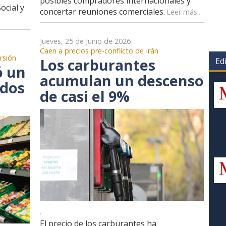
posibles compradores internacionales y
ocial y
concertar reuniones comerciales.
Leer más...
Jueves, 25 de Junio de 2026
Caen a precios pre-conflicto de Irán
rsión
Los carburantes
Edi
ó un
acumulan un descenso
 dos
de casi el 9%
..
El precio de los carburantes ha