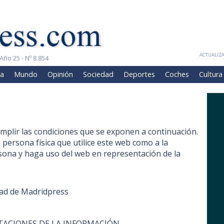
ACTUALIZA
Año 25 - Nº 8.854
a
Mundo
Opinión
Sociedad
Deportes
Coches
Cultura
cumplir las condiciones que se exponen a continuación.
 persona física que utilice este web como a la
sona y haga uso del web en representación de la
dad de Madridpress
ITACIONES DE LA INFORMACIÓN