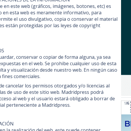
e en este web (gráficos, imágenes, botones, etc) es
so en esta web es meramente informativo, para
ite el uso divulgativo, copia o conservar el material
s están protegidas por las leyes de copyright
OS
rdar, conservar o copiar de forma alguna, ya sea
 expuestas en el web. Se prohibe cualquier uso de esta
ta y visualización desde nuestro web. En ningún caso
 fines comerciales.
e cancelar los permisos otorgados y/o licencias al
ulas de uso de este sitio web. Madridpress podrá
 acceso al web y el usuario estará obligado a borrar de
ial perteneciente a Madridpress.
MACIÓN
n la realización del web, este puede contener