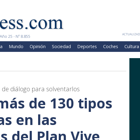
ACTUALIZADA
Año 25 - Nº 8.855
a
Mundo
Opinión
Sociedad
Deportes
Coches
Cultura
de diálogo para solventarlos
ás de 130 tipos
s en las
 del Plan Vive