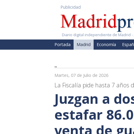
Publicidad
Diario digital independiente de Madrid - 
Portada
Madrid
Economía
Españ
..
Martes, 07 de Julio de 2026
La Fiscalía pide hasta 7 años d
Juzgan a do
estafar 86.0
venta de gu