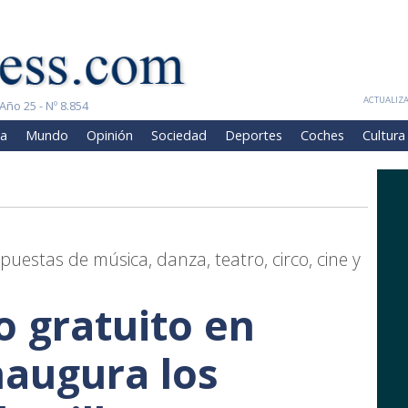
ACTUALIZA
Año 25 - Nº 8.854
a
Mundo
Opinión
Sociedad
Deportes
Coches
Cultura
uestas de música, danza, teatro, circo, cine y
o gratuito en
augura los