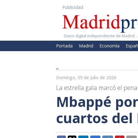
Publicidad
Diario digital independiente de Madrid - 
Portada
Madrid
Economía
Españ
..
Domingo, 05 de Julio de 2026
La estrella gala marcó el pen
Mbappé pon
cuartos del