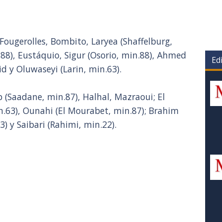
ougerolles, Bombito, Laryea (Shaffelburg,
88), Eustáquio, Sigur (Osorio, min.88), Ahmed
Edi
d y Oluwaseyi (Larin, min.63).
(Saadane, min.87), Halhal, Mazraoui; El
.63), Ounahi (El Mourabet, min.87); Brahim
3) y Saibari (Rahimi, min.22).