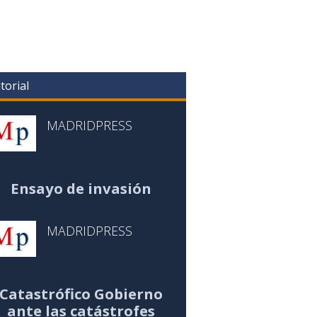
torial
MADRIDPRESS
Ensayo de invasión
MADRIDPRESS
Catastrófico Gobierno
ante las catástrofes