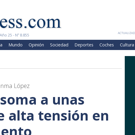
ACTUALIZADA
Año 25 - Nº 8.855
a
Mundo
Opinión
Sociedad
Deportes
Coches
Cultura
 Enma López
asoma a unas
e alta tensión en
iento