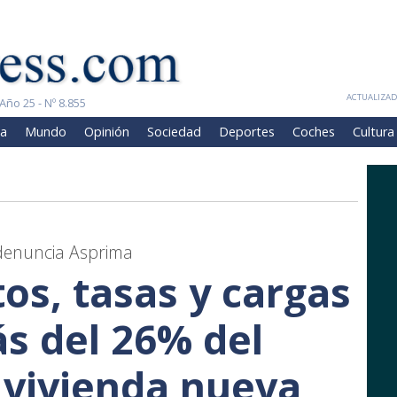
ACTUALIZADA
Año 25 - Nº 8.855
a
Mundo
Opinión
Sociedad
Deportes
Coches
Cultura
 denuncia Asprima
os, tasas y cargas
s del 26% del
a vivienda nueva