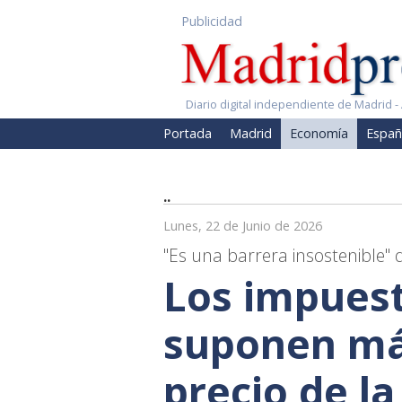
Publicidad
Diario digital independiente de Madrid - 
Portada
Madrid
Economía
Españ
..
Lunes, 22 de Junio de 2026
"Es una barrera insostenible"
Los impuest
suponen má
precio de l