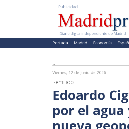
Publicidad
Diario digital independiente de Madrid - 
Portada
Madrid
Economía
Españ
..
Viernes, 12 de Junio de 2026
Remitido
Edoardo Cign
por el agua 
nueva geopo