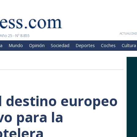
ACTUALIZADA
Año 25 - Nº 8.855
a
Mundo
Opinión
Sociedad
Deportes
Coches
Cultura
l destino europeo
vo para la
otelera