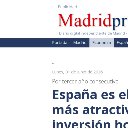
Publicidad
Diario digital independiente de Madrid - 
Portada
Madrid
Economía
Españ
..
Lunes, 01 de Junio de 2026
Por tercer año consecutivo
España es e
más atracti
inversión h