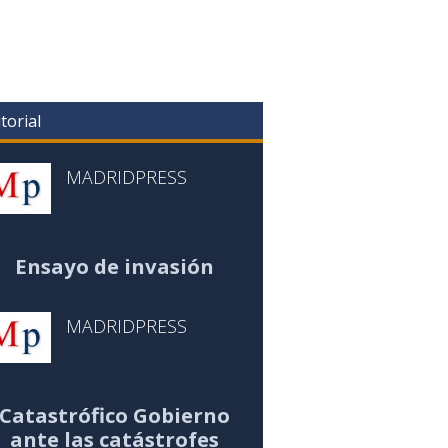
torial
MADRIDPRESS
Ensayo de invasión
MADRIDPRESS
Catastrófico Gobierno
ante las catástrofes