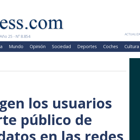
ACTUALIZA
Año 25 - Nº 8.854
a
Mundo
Opinión
Sociedad
Deportes
Coches
Cultura
en los usuarios
rte público de
datos en las redes