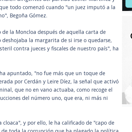
que todo comenzó cuando "un juez imputó a la
rno", Begoña Gómez.
io de la Moncloa después de aquella carta de
 deshojaba la margarita de si irse o quedarse,
ril contra jueces y fiscales de nuestro país", ha
n ha apuntado, "no fue más que un toque de
derada por Cerdán y Leire Díez, la señal que activó
minal, que no en vano actuaba, como recoge el
trucciones del número uno, que era, ni más ni
 cloaca", y por ello, le ha calificado de "capo de
 de toda la corrupción que ha plagado la política