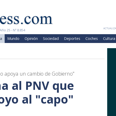
ACTUALIZA
Año 25 - Nº 8.854
a
Mundo
Opinión
Sociedad
Deportes
Coches
Cultura
ia o apoya un cambio de Gobierno"
ma al PNV que
oyo al "capo"