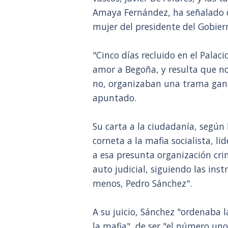
Amaya Fernández, ha señalado 
mujer del presidente del Gobie
"Cinco días recluido en el Palac
amor a Begoña, y resulta que no
no, organizaban una trama ganste
apuntado.
Su carta a la ciudadanía, segú
corneta a la mafia socialista, li
a esa presunta organización cri
auto judicial, siguiendo las ins
menos, Pedro Sánchez".
A su juicio, Sánchez "ordenaba la
la mafia", de ser "el número uno