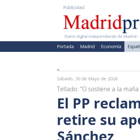
Publicidad
Diario digital independiente de Madrid - 
Portada
Madrid
Economía
Españ
..
Sábado, 30 de Mayo de 2026
Tellado: "O sostiene a la maf
El PP recla
retire su ap
Sánchez