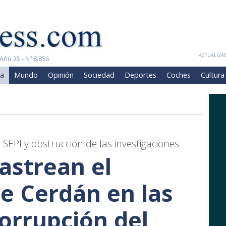
ACTUALIZAD
Año 25 - Nº 8.856
a
Mundo
Opinión
Sociedad
Deportes
Coches
Cultura
SEPI y obstrucción de las investigaciones
astrean el
de Cerdán en las
orrupción del