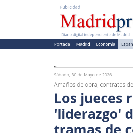
Publicidad
Diario digital independiente de Madrid - 
Portada
Madrid
Economía
Españ
..
Sábado, 30 de Mayo de 2026
Amaños de obra, contratos de 
Los jueces r
'liderazgo' 
tramas de c