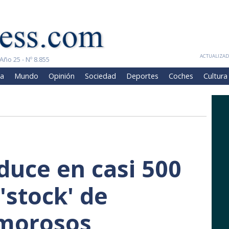
ACTUALIZADA
Año 25 - Nº 8.855
a
Mundo
Opinión
Sociedad
Deportes
Coches
Cultura
duce en casi 500
'stock' de
morosos