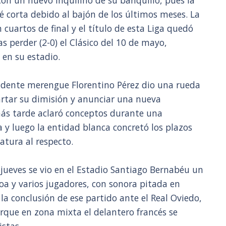
on un nuevo inquilino de su banquillo, pues la
é corta debido al bajón de los últimos meses. La
uartos de final y el título de esta Liga quedó
perder (2-0) el Clásico del 10 de mayo,
 en su estadio.
sidente merengue Florentino Pérez dio una rueda
artar su dimisión y anunciar una nueva
más tarde aclaró conceptos durante una
a y luego la entidad blanca concretó los plazos
atura al respecto.
 jueves se vio en el Estadio Santiago Bernabéu un
loa y varios jugadores, con sonora pitada en
la conclusión de ese partido ante el Real Oviedo,
orque en zona mixta el delantero francés se