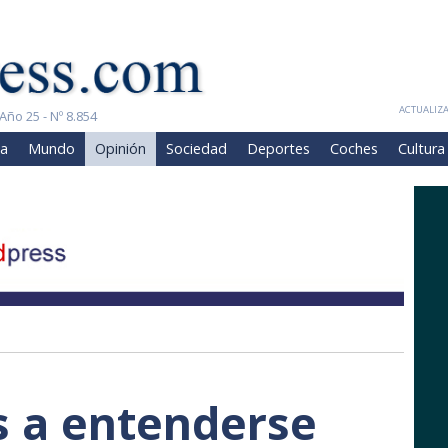
ACTUALIZA
Año 25 - Nº 8.854
a
Mundo
Opinión
Sociedad
Deportes
Coches
Cultura
 a entenderse