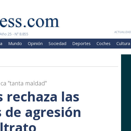
ACTUALIZADA
Año 25 - Nº 8.855
a
Mundo
Opinión
Sociedad
Deportes
Coches
Cultura
ca "tanta maldad"
as rechaza las
 de agresión
ltrato