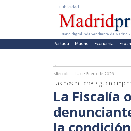
Publicidad
Diario digital independiente de Madrid - 
Portada
Madrid
Economía
Españ
..
Miércoles, 14 de Enero de 2026
Las dos mujeres siguen emple
La Fiscalía 
denunciantes
la condición