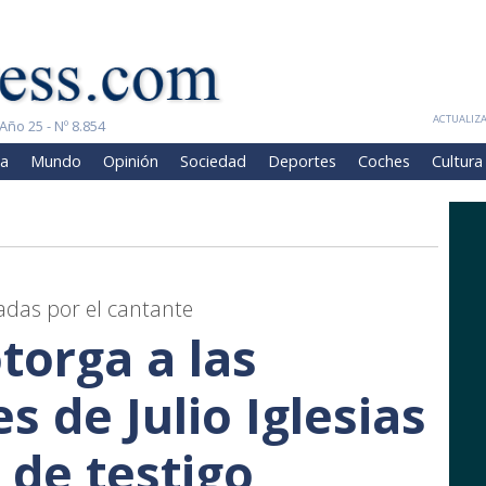
ACTUALIZA
Año 25 - Nº 8.854
a
Mundo
Opinión
Sociedad
Deportes
Coches
Cultura
adas por el cantante
otorga a las
 de Julio Iglesias
 de testigo