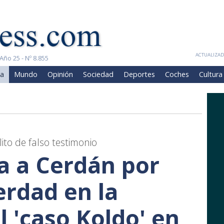
ACTUALIZADA
Año 25 - Nº 8.855
a
Mundo
Opinión
Sociedad
Deportes
Coches
Cultura
to de falso testimonio
ta a Cerdán por
verdad en la
l 'caso Koldo' en