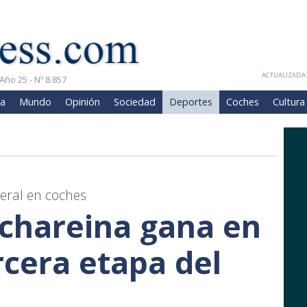
ACTUALIZADA 
Año 25 - Nº 8.857
a
Mundo
Opinión
Sociedad
Deportes
Coches
Cultura
neral en coches
Schareina gana en
rcera etapa del