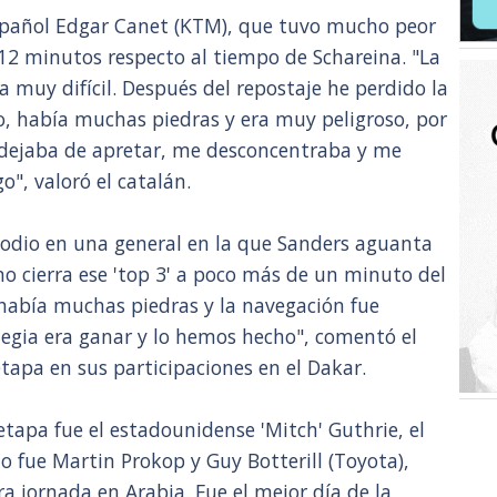
español Edgar Canet (KTM), que tuvo mucho peor
 12 minutos respecto al tiempo de Schareina. "La
 muy difícil. Después del repostaje he perdido la
o, había muchas piedras y era muy peligroso, por
i dejaba de apretar, me desconcentraba y me
", valoró el catalán.
 podio en una general en la que Sanders aguanta
ano cierra ese 'top 3' a poco más de un minuto del
ez había muchas piedras y la navegación fue
tegia era ganar y lo hemos hecho", comentó el
etapa en sus participaciones en el Dakar.
 etapa fue el estadounidense 'Mitch' Guthrie, el
o fue Martin Prokop y Guy Botterill (Toyota),
a jornada en Arabia. Fue el mejor día de la