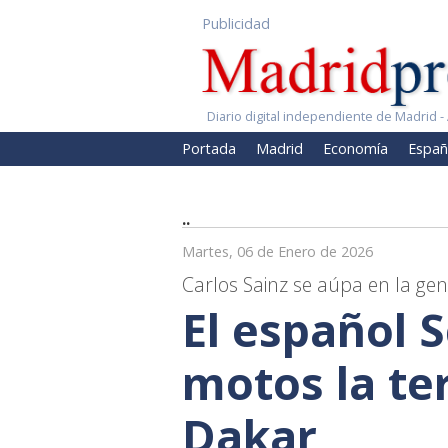
Publicidad
Diario digital independiente de Madrid - 
Portada
Madrid
Economía
Españ
..
Martes, 06 de Enero de 2026
Carlos Sainz se aúpa en la ge
El español 
motos la te
Dakar