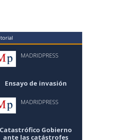
torial
MADRIDPRESS
Ensayo de invasión
MADRIDPRESS
Catastrófico Gobierno
ante las catástrofes