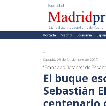
Publicidad
Diario digital independiente de Madrid - 
Portada
Madrid
Economía
Españ
..
Sábado, 29 de Noviembre de 2025
"Embajada flotante" de Españ
El buque es
Sebastián E
centenario 