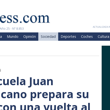
ACTUALIZADA M
Año 25 - Nº 8.853
a
Mundo
Opinión
Sociedad
Deportes
Coches
Cultura
a
cuela Juan
lcano prepara su
con una vuelta al