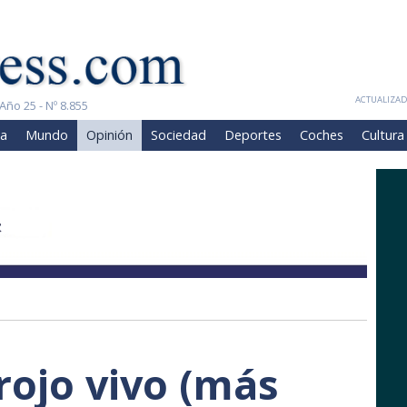
ACTUALIZADA
Año 25 - Nº 8.855
a
Mundo
Opinión
Sociedad
Deportes
Coches
Cultura
rojo vivo (más