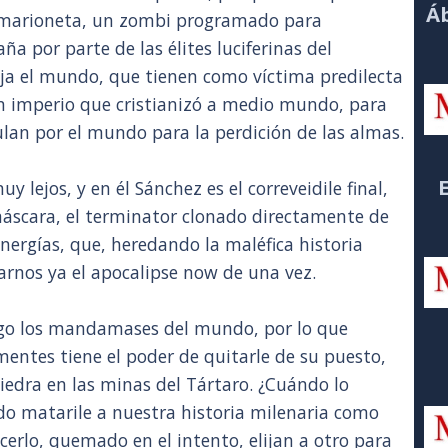
Áb
e marioneta, un zombi programado para
a por parte de las élites luciferinas del
ja el mundo, que tienen como víctima predilecta
un imperio que cristianizó a medio mundo, para
lan por el mundo para la perdición de las almas.
y lejos, y en él Sánchez es el correveidile final,
 máscara, el terminator clonado directamente de
nergías, que, heredando la maléfica historia
arnos ya el apocalipse now de una vez.
argo los mandamases del mundo, por lo que
entes tiene el poder de quitarle de su puesto,
iedra en las minas del Tártaro. ¿Cuándo lo
o matarile a nuestra historia milenaria como
cerlo, quemado en el intento, elijan a otro para