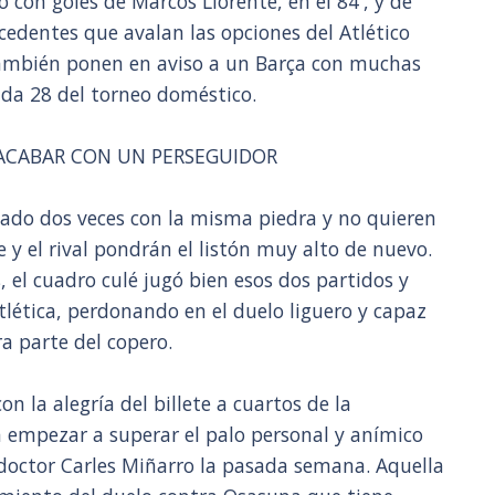
o con goles de Marcos Llorente, en el 84', y de
ecedentes que avalan las opciones del Atlético
también ponen en aviso a un Barça con muchas
ada 28 del torneo doméstico.
 ACABAR CON UN PERSEGUIDOR
zado dos veces con la misma piedra y no quieren
 y el rival pondrán el listón muy alto de nuevo.
, el cuadro culé jugó bien esos dos partidos y
tlética, perdonando en el duelo liguero y capaz
a parte del copero.
on la alegría del billete a cuartos de la
 empezar a superar el palo personal y anímico
 doctor Carles Miñarro la pasada semana. Aquella