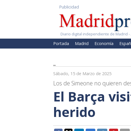
Publicidad
Diario digital independiente de Madrid - 
Portada
Madrid
Economía
Españ
..
Sábado, 15 de Marzo de 2025
Los de Simeone no quieren de
El Barça vis
herido