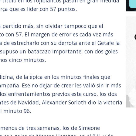
e título en los rojiblancos pasan en gran medida
ça que es líder con 57 puntos.
n partido más, sin olvidar tampoco que el
o con 57. El margen de error es cada vez más
a de estrecharlo con su derrota ante el Getafe la
supuso un batacazo importante, con dos goles
mos cinco minutos.
icina, de la épica en los minutos finales que
paña. Ese no dejar de creer les valió sin ir más
 dos enfrentamientos previos este curso, los dos
ntes de Navidad, Alexander Sorloth dio la victoria
el minuto 96.
e menos de tres semanas, los de Simeone